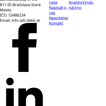
rada
Analytický
nás
811 05 Bratislava-Staré
Napísali o
nástroj
Mesto
nás
IČO: 53486234
Newsletter
Email: info (at) dekk.sk
Kontakt