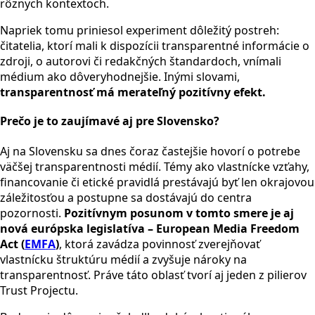
rôznych kontextoch.
Napriek tomu priniesol experiment dôležitý postreh:
čitatelia, ktorí mali k dispozícii transparentné informácie o
zdroji, o autorovi či redakčných štandardoch, vnímali
médium ako dôveryhodnejšie. Inými slovami,
transparentnosť má merateľný pozitívny efekt.
Prečo je to zaujímavé aj pre Slovensko?
Aj na Slovensku sa dnes čoraz častejšie hovorí o potrebe
väčšej transparentnosti médií. Témy ako vlastnícke vzťahy,
financovanie či etické pravidlá prestávajú byť len okrajovou
záležitosťou a postupne sa dostávajú do centra
pozornosti.
Pozitívnym posunom v tomto smere je aj
nová európska legislatíva – European Media Freedom
Act (
EMFA
)
, ktorá zavádza povinnosť zverejňovať
vlastnícku štruktúru médií a zvyšuje nároky na
transparentnosť. Práve táto oblasť tvorí aj jeden z pilierov
Trust Projectu.