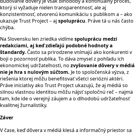
Budovanie dôvery je však dlhodobý a kontinuálny proces,
ktorý si vyžaduje nielen transparentnosť, ale aj
konzistentnosť, otvorenú komunikáciu s publikom a – ako
ukazuje Trust Project – aj
spoluprácu
. Práve tá u nás často
chýba.
Na Slovensku len zriedka vidíme
spoluprácu medzi
redakciami, aj keď zdieľajú podobné hodnoty a
štandardy.
Často sa prirodzene vnímajú ako konkurenti v
boji o pozornosť publika. To dáva zmysel z pohľadu ich
ekonomickej udržateľnosti, no
zvyšovanie dôvery v médiá
nie je hra s nulovým súčtom.
Je to spoločenská výzva, z
riešenia ktorej môžu benefitovať všetci seriózni aktéri.
Práve iniciatívy ako Trust Project ukazujú, že aj médiá so
silnou vlastnou identitou môžu nájsť spoločnú reč – najmä
tam, kde ide o verejný záujem a o dlhodobú udržateľnosť
kvalitnej žurnalistiky.
Záver
V čase, keď dôvera v médiá klesá a informačný priestor sa