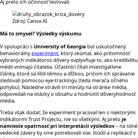
Aj preto ich účinnosť testovali.
Zdroj: Canva AI
Má to zmysel? Výsledky výskumu
V spolupráci s
University of Georgia
bol uskutočnený
behaviorálny
experiment
, ktorý skúmal, ako prítomnosť
vybraných indikátorov dôvery ovplyvňuje to, ako kredibilitu
médií vnímajú čitatelia. Účastníci čítali investigatívne
články, ktoré sa líšili témou a dĺžkou, pričom ich správanie
sledovali pomocou eye-trackingu (teda merača očného
pohybu). Následne strávili tri minúty na stránke média,
odpovedali na otázky o obsahu a hodnotili dôveryhodnosť
média.
Treba však dodať, že experiment pracoval len s niektorými
indikátormi Trust Projectu, nie so všetkými. Aj preto
je
namieste opatrnosť pri interpretácii výsledkov
– na silné
vedecké závery by sme potrebovali viac štúdií a replikácií v