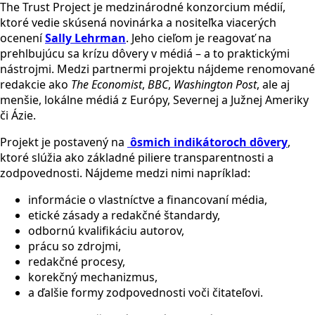
The Trust Project je medzinárodné konzorcium médií,
ktoré vedie skúsená novinárka a nositeľka viacerých
ocenení
Sally Lehrman
. Jeho cieľom je reagovať na
prehlbujúcu sa krízu dôvery v médiá – a to praktickými
nástrojmi. Medzi partnermi projektu nájdeme renomované
redakcie ako
The Economist
,
BBC
,
Washington Post
, ale aj
menšie, lokálne médiá z Európy, Severnej a Južnej Ameriky
či Ázie.
Projekt je postavený na
ôsmich indikátoroch dôvery
,
ktoré slúžia ako základné piliere transparentnosti a
zodpovednosti. Nájdeme medzi nimi napríklad:
informácie o vlastníctve a financovaní média,
etické zásady a redakčné štandardy,
odbornú kvalifikáciu autorov,
prácu so zdrojmi,
redakčné procesy,
korekčný mechanizmus,
a ďalšie formy zodpovednosti voči čitateľovi.