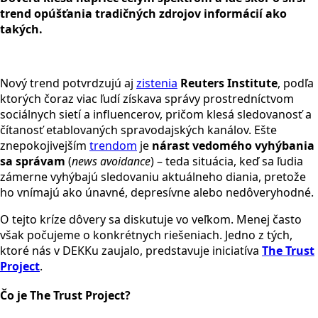
trend opúšťania tradičných zdrojov informácií ako
takých.
Nový trend potvrdzujú aj
zistenia
Reuters Institute
, podľa
ktorých čoraz viac ľudí získava správy prostredníctvom
sociálnych sietí a influencerov, pričom klesá sledovanosť a
čítanosť etablovaných spravodajských kanálov. Ešte
znepokojivejším
trendom
je
nárast vedomého vyhýbania
sa správam
(
news avoidance
) – teda situácia, keď sa ľudia
zámerne vyhýbajú sledovaniu aktuálneho diania, pretože
ho vnímajú ako únavné, depresívne alebo nedôveryhodné.
O tejto kríze dôvery sa diskutuje vo veľkom. Menej často
však počujeme o konkrétnych riešeniach. Jedno z tých,
ktoré nás v DEKKu zaujalo, predstavuje iniciatíva
The Trust
Project
.
Čo je The Trust Project?