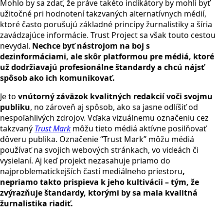
Mohlo by sa zdať, že práve takéto indikátory by mohli byť
užitočné pri hodnotení takzvaných alternatívnych médií,
ktoré často porušujú základné princípy žurnalistiky a šíria
zavádzajúce informácie. Trust Project sa však touto cestou
nevydal.
Nechce byť nástrojom na boj s
dezinformáciami, ale skôr platformou pre médiá, ktoré
už dodržiavajú profesionálne štandardy a chcú nájsť
spôsob ako ich komunikovať.
Je to
vnútorný záväzok kvalitných redakcií voči svojmu
publiku
, no zároveň aj spôsob, ako sa jasne odlíšiť od
nespoľahlivých zdrojov. Vďaka vizuálnemu označeniu cez
takzvaný
Trust Mark
môžu tieto médiá aktívne posilňovať
dôveru publika. Označenie “Trust Mark” môžu médiá
používať na svojich webových stránkach, vo videách či
vysielaní. Aj keď projekt nezasahuje priamo do
najproblematickejších častí mediálneho priestoru
,
nepriamo takto prispieva k jeho kultivácii – tým, že
zvýrazňuje štandardy, ktorými by sa mala kvalitná
žurnalistika riadiť.