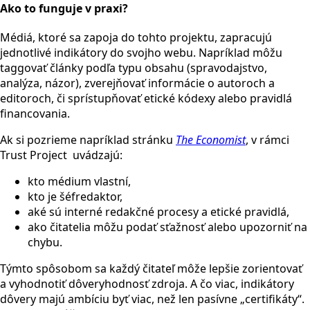
Ako to funguje v praxi?
Médiá, ktoré sa zapoja do tohto projektu, zapracujú
jednotlivé indikátory do svojho webu. Napríklad môžu
taggovať články podľa typu obsahu (spravodajstvo,
analýza, názor), zverejňovať informácie o autoroch a
editoroch, či sprístupňovať etické kódexy alebo pravidlá
financovania.
Ak si pozrieme napríklad stránku
The Economist
, v rámci
Trust Project uvádzajú:
kto médium vlastní,
kto je šéfredaktor,
aké sú interné redakčné procesy a etické pravidlá,
ako čitatelia môžu podať sťažnosť alebo upozorniť na
chybu.
Týmto spôsobom sa každý čitateľ môže lepšie zorientovať
a vyhodnotiť dôveryhodnosť zdroja. A čo viac, indikátory
dôvery majú ambíciu byť viac, než len pasívne „certifikáty“.