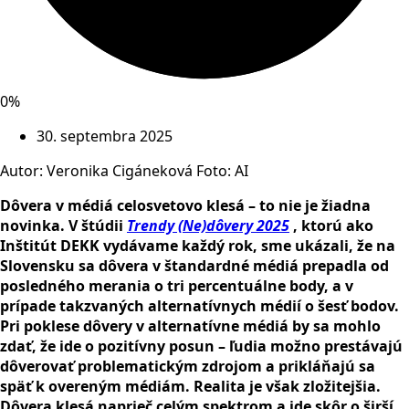
0%
30. septembra 2025
Autor: Veronika Cigáneková Foto: AI
Dôvera v médiá celosvetovo klesá – to nie je žiadna
novinka. V štúdii
Trendy (Ne)dôvery 2025
, ktorú ako
Inštitút DEKK vydávame každý rok, sme ukázali, že na
Slovensku sa dôvera v štandardné médiá prepadla od
posledného merania o tri percentuálne body, a v
prípade takzvaných alternatívnych médií o šesť bodov.
Pri poklese dôvery v alternatívne médiá by sa mohlo
zdať, že ide o pozitívny posun – ľudia možno prestávajú
dôverovať problematickým zdrojom a prikláňajú sa
späť k overeným médiám. Realita je však zložitejšia.
Dôvera klesá naprieč celým spektrom a ide skôr o širší