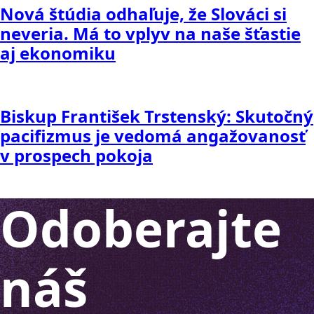
Nová štúdia odhaľuje, že Slováci si
neveria. Má to vplyv na naše šťastie
aj ekonomiku
Biskup František Trstenský: Skutočný
pacifizmus je vedomá angažovanosť
v prospech pokoja
Odoberajte
náš