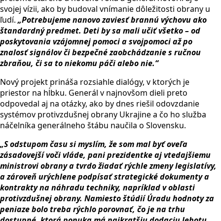
svojej vízii, ako by budoval vnímanie dôležitosti obrany u
ľudí.
„Potrebujeme nanovo zaviesť brannú výchovu ako
štandardný predmet. Deti by sa mali učiť všetko – od
poskytovania vzájomnej pomoci a svojpomoci až po
znalosť signálov či bezpečné zaobchádzanie s ručnou
zbraňou, či sa to niekomu páči alebo nie.“
Nový projekt prináša rozsiahle dialógy, v ktorých je
priestor na hĺbku. Generál v najnovšom dieli preto
odpovedal aj na otázky, ako by dnes riešil odovzdanie
systémov protivzdušnej obrany Ukrajine a čo ho služba
náčelníka generálneho štábu naučila o Slovensku.
„
S odstupom času si myslím, že som mal byť oveľa
zásadovejší voči vláde, pani prezidentke aj vtedajšiemu
ministrovi obrany a tvrdo žiadať rýchle zmeny legislatívy,
a zároveň urýchlene podpísať strategické dokumenty a
kontrakty na náhradu techniky, napríklad v oblasti
protivzdušnej obrany. Namiesto štúdií Úradu hodnoty za
peniaze bolo treba rýchlo porovnať, čo je na trhu
dostupné, ktorá ponuka má najkratšiu dodaciu lehotu,