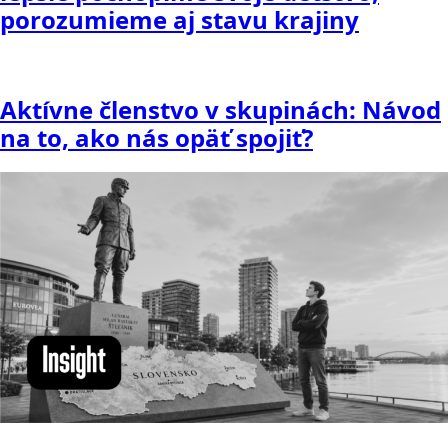
porozumieme aj stavu krajiny
Aktívne členstvo v skupinách: Návod
na to, ako nás opäť spojiť?