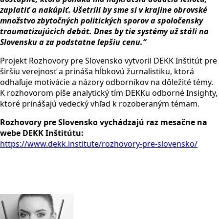
zaplatiť a nakúpiť. Ušetrili by sme si v krajine obrovské
množstvo zbytočných politických sporov a spoločensky
traumatizujúcich debát. Dnes by tie systémy už stáli na
Slovensku a za podstatne lepšiu cenu.
“
Projekt Rozhovory pre Slovensko vytvoril DEKK Inštitút pre
širšiu verejnosť a prináša hĺbkovú žurnalistiku, ktorá
odhaľuje motivácie a názory odborníkov na dôležité témy.
K rozhovorom píše analytický tím DEKKu odborné Insighty,
ktoré prinášajú vedecký vhľad k rozoberaným témam.
Rozhovory pre Slovensko vychádzajú raz mesačne na
webe DEKK Inštitútu:
https://www.dekk.institute/rozhovory-pre-slovensko/