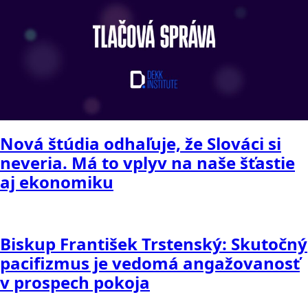
Nová štúdia odhaľuje, že Slováci si
neveria. Má to vplyv na naše šťastie
aj ekonomiku
Biskup František Trstenský: Skutočný
pacifizmus je vedomá angažovanosť
v prospech pokoja