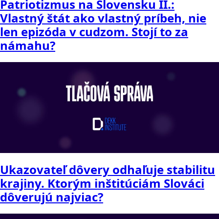
Patriotizmus na Slovensku II.:
Vlastný štát ako vlastný príbeh, nie
len epizóda v cudzom. Stojí to za
námahu?
Ukazovateľ dôvery odhaľuje stabilitu
krajiny. Ktorým inštitúciám Slováci
dôverujú najviac?