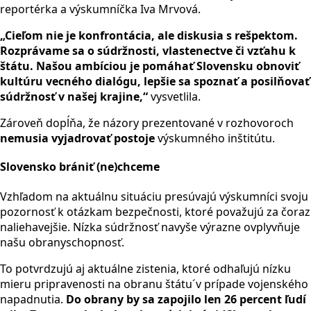
reportérka a výskumníčka Iva Mrvová.
„Cieľom nie je konfrontácia, ale diskusia s rešpektom.
Rozprávame sa o súdržnosti, vlastenectve či vzťahu k
štátu. Našou ambíciou je pomáhať Slovensku obnoviť
kultúru vecného dialógu, lepšie sa spoznať a posilňovať
súdržnosť v našej krajine,“
vysvetlila.
Zároveň dopĺňa, že názory prezentované v rozhovoroch
nemusia vyjadrovať postoje
výskumného inštitútu.
Slovensko brániť (ne)chceme
Vzhľadom na aktuálnu situáciu presúvajú výskumníci svoju
pozornosť k otázkam bezpečnosti, ktoré považujú za čoraz
naliehavejšie. Nízka súdržnosť navyše výrazne ovplyvňuje
našu obranyschopnosť.
To potvrdzujú aj aktuálne zistenia, ktoré odhaľujú nízku
mieru pripravenosti na obranu štátu´v prípade vojenského
napadnutia.
Do obrany by sa zapojilo len 26 percent ľudí