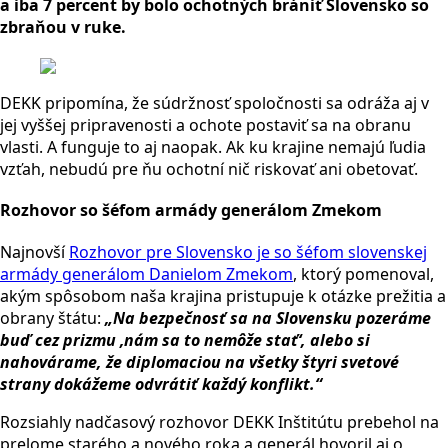
a iba 7 percent by bolo ochotných brániť Slovensko so
zbraňou v ruke.
DEKK pripomína, že súdržnosť spoločnosti sa odráža aj v
jej vyššej pripravenosti a ochote postaviť sa na obranu
vlasti.
A funguje to aj naopak. Ak ku krajine nemajú ľudia
vzťah, nebudú pre ňu ochotní nič riskovať ani obetovať.
Rozhovor so šéfom armády generálom Zmekom
Najnovší
Rozhovor pre Slovensko je so šéfom slovenskej
armády generálom Danielom Zmekom
,
ktorý pomenoval,
akým spôsobom naša krajina pristupuje k otázke prežitia a
obrany štátu:
„Na bezpečnosť sa na Slovensku pozeráme
buď cez prizmu ‚nám sa to nemôže stať‘, alebo si
nahovárame, že diplomaciou na všetky štyri svetové
strany dokážeme odvrátiť každý konflikt.“
Rozsiahly nadčasový rozhovor DEKK Inštitútu prebehol na
prelome starého a nového roka a generál hovoril aj o