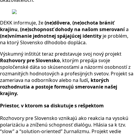
DEKK informuje, že
(ne)dôvera
,
(ne)ochota brániť
krajinu
,
(ne)schopnosť dohody na našom smerovaní
a
(ne)vnímanie jednotnej spájajúcej identity
je problém,
na ktorý Slovensko dlhodobo dopláca.
Výskumný inštitút teraz predstavuje svoj nový projekt
Rozhovory pre Slovensko
, ktorým prepája svoje
spoločenské dáta so skúsenosťami a názormi osobností z
rozmanitých hodnotových a profesijných svetov. Projekt sa
zameriava na odborníkov alebo na ľudí
, ktorých
rozhodnutia a postoje formujú smerovanie našej
krajiny.
Priestor, v ktorom sa diskutuje s rešpektom
Rozhovory pre Slovensko vznikajú ako reakcia na vysokú
polarizáciu a zníženú schopnosť dialógu. Hlásia sa k tzv.
“slow” a “solution-oriented” žurnalizmu.
Projekt vedie