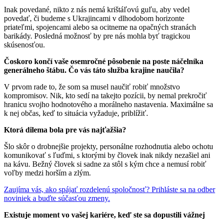
Inak povedané, nikto z nás nemá krištáľovú guľu, aby vedel
povedať, či budeme s Ukrajincami v dlhodobom horizonte
priateľmi, spojencami alebo sa ocitneme na opačných stranách
barikády. Posledná možnosť by pre nás mohla byť tragickou
skúsenosťou.
Čoskoro končí vaše osemročné pôsobenie na poste náčelníka
generálneho štábu. Čo vás táto služba krajine naučila?
V prvom rade to, že som sa musel naučiť robiť množstvo
kompromisov. Nik, kto sedí na takejto pozícii, by nemal prekročiť
hranicu svojho hodnotového a morálneho nastavenia. Maximálne sa
k nej občas, keď to situácia vyžaduje, priblížiť.
Ktorá dilema bola pre vás najťažšia?
Šlo skôr o drobnejšie projekty, personálne rozhodnutia alebo ochotu
komunikovať s ľuďmi, s ktorými by človek inak nikdy nezašiel ani
na kávu. Bežný človek si sadne za stôl s kým chce a nemusí robiť
voľby medzi horším a zlým.
Zaujíma vás, ako spájať rozdelenú spoločnosť? Prihláste sa na odber
noviniek a buďte súčasťou zmeny.
Existuje moment vo vašej kariére, keď ste sa dopustili vážnej