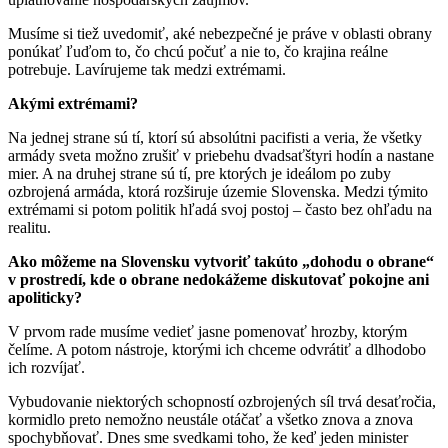
Musíme si tiež uvedomiť, aké nebezpečné je práve v oblasti obrany
ponúkať ľuďom to, čo chcú počuť a nie to, čo krajina reálne
potrebuje. Lavírujeme tak medzi extrémami.
Akými extrémami?
Na jednej strane sú tí, ktorí sú absolútni pacifisti a veria, že všetky
armády sveta možno zrušiť v priebehu dvadsaťštyri hodín a nastane
mier. A na druhej strane sú tí, pre ktorých je ideálom po zuby
ozbrojená armáda, ktorá rozširuje územie Slovenska. Medzi týmito
extrémami si potom politik hľadá svoj postoj – často bez ohľadu na
realitu.
Ako môžeme na Slovensku vytvoriť takúto „dohodu o obrane“
v prostredí, kde o obrane nedokážeme diskutovať pokojne ani
apoliticky?
V prvom rade musíme vedieť jasne pomenovať hrozby, ktorým
čelíme. A potom nástroje, ktorými ich chceme odvrátiť a dlhodobo
ich rozvíjať.
Vybudovanie niektorých schopností ozbrojených síl trvá desaťročia,
kormidlo preto nemožno neustále otáčať a všetko znova a znova
spochybňovať. Dnes sme svedkami toho, že keď jeden minister