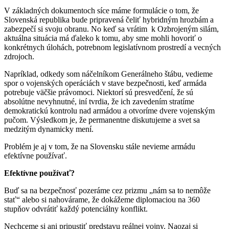
V základných dokumentoch síce máme formulácie o tom, že
Slovenská republika bude pripravená čeliť hybridným hrozbám a
zabezpečí si svoju obranu. No keď sa vrátim k Ozbrojeným silám,
aktuálna situácia má ďaleko k tomu, aby sme mohli hovoriť o
konkrétnych úlohách, potrebnom legislatívnom prostredí a vecných
zdrojoch.
Napríklad, odkedy som náčelníkom Generálneho štábu, vedieme
spor o vojenských operáciách v stave bezpečnosti, keď armáda
potrebuje väčšie právomoci. Niektorí sú presvedčení, že sú
absolútne nevyhnutné, iní tvrdia, že ich zavedením stratíme
demokratickú kontrolu nad armádou a otvoríme dvere vojenským
pučom. Výsledkom je, že permanentne diskutujeme a svet sa
medzitým dynamicky mení.
Problém je aj v tom, že na Slovensku stále nevieme armádu
efektívne používať.
Efektívne používať?
Buď sa na bezpečnosť pozeráme cez prizmu „nám sa to nemôže
stať“ alebo si nahovárame, že dokážeme diplomaciou na 360
stupňov odvrátiť každý potenciálny konflikt.
Nechceme si ani pripustiť predstavu reálnej vojny. Naozaj si