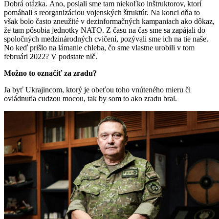
Dobrá otázka. Áno, poslali sme tam niekoľko inštruktorov, ktorí
pomáhali s reorganizáciou vojenských štruktúr. Na konci dňa to
však bolo často zneužité v dezinformačných kampaniach ako dôkaz,
že tam pôsobia jednotky NATO. Z času na čas sme sa zapájali do
spoločných medzinárodných cvičení, pozývali sme ich na tie naše.
No keď prišlo na lámanie chleba, čo sme vlastne urobili v tom
februári 2022? V podstate nič.
Možno to označiť za zradu?
Ja byť Ukrajincom, ktorý je obeťou toho vnúteného mieru či
ovládnutia cudzou mocou, tak by som to ako zradu bral.