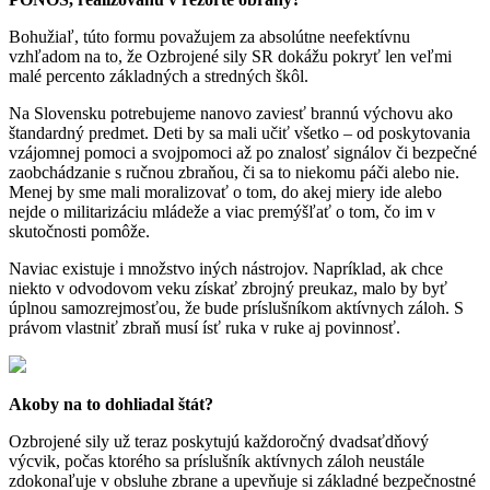
Bohužiaľ, túto formu považujem za absolútne neefektívnu
vzhľadom na to, že Ozbrojené sily SR dokážu pokryť len veľmi
malé percento základných a stredných škôl.
Na Slovensku potrebujeme nanovo zaviesť brannú výchovu ako
štandardný predmet. Deti by sa mali učiť všetko – od poskytovania
vzájomnej pomoci a svojpomoci až po znalosť signálov či bezpečné
zaobchádzanie s ručnou zbraňou, či sa to niekomu páči alebo nie.
Menej by sme mali moralizovať o tom, do akej miery ide alebo
nejde o militarizáciu mládeže a viac premýšľať o tom, čo im v
skutočnosti pomôže.
Naviac existuje i množstvo iných nástrojov. Napríklad, ak chce
niekto v odvodovom veku získať zbrojný preukaz, malo by byť
úplnou samozrejmosťou, že bude príslušníkom aktívnych záloh. S
právom vlastniť zbraň musí ísť ruka v ruke aj povinnosť.
Akoby na to dohliadal štát?
Ozbrojené sily už teraz poskytujú každoročný dvadsaťdňový
výcvik, počas ktorého sa príslušník aktívnych záloh neustále
zdokonaľuje v obsluhe zbrane a upevňuje si základné bezpečnostné