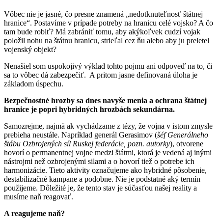
Vôbec nie je jasné, čo presne znamená „nedotknuteľnosť štátnej
hranice“. Postavíme v prípade potreby na hranicu celé vojsko? A čo
tam bude robiť? Má zabrániť tomu, aby akýkoľvek cudzí vojak
položil nohu na štátnu hranicu, strieľal cez ňu alebo aby ju preletel
vojenský objekt?
Nenašiel som uspokojivý výklad tohto pojmu ani odpoveď na to, či
sa to vôbec dá zabezpečiť. A pritom jasne definovaná úloha je
základom úspechu.
Bezpečnostné hrozby sa dnes navyše menia a ochrana štátnej
hranice je popri hybridných hrozbách sekundárna.
Samozrejme, najmä ak vychádzame z tézy, že vojna v istom zmysle
prebieha neustále. Napríklad generál Gerasimov (
šéf Generálneho
štábu Ozbrojených síl Ruskej federácie, pozn. autorky
), otvorene
hovorí o permanentnej vojne medzi štátmi, ktorá je vedená aj inými
nástrojmi než ozbrojenými silami a o hovorí tiež o potrebe ich
harmonizácie. Tieto aktivity označujeme ako hybridné pôsobenie,
destabilizačné kampane a podobne. Nie je podstatné aký termín
použijeme. Dôležité je, že tento stav je súčasťou našej reality a
musíme naň reagovať.
A reagujeme naň?