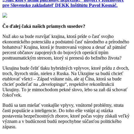
pre Slovensko zakladateľ DEKK Inštitútu Pavol Kosnáč.
Čo ďalej čaká našich priamych susedov?
Nuž ako sa bude rozvíjať krajina, ktorá príde o časť svojho
ekonomického potenciálu a podstatnú časť národného a prírodného
bohatstva? Krajina, ktorá je frustrovaná vojnou a desať až pätnásť
percent občanov zapojených do bojových operácií trpím
posttraumatickým stresom, ktorý si prenesú do bežného života?
Ukrajina bude čeliť tlaku hybridných vplyvov, ktoré prídu z dvoch,
troch, štyroch strán, nielen z Ruska. Na Ukrajine sa budú chcieť
etablovať všetci – Západ vrátane nás, ale aj Čína, ktorá sa bude
chcieť podieľať na „developingu“, respektíve rekonštrukcii
Ukrajiny. To je mimochodom pekné slovo, lebo sa zaň dá schovať
čokoľvek.
Budú sa tam miešať vonkajšie vplyvy, vnútorné problémy, strata
časti populácie a inteligencie. Do toho ešte vstúpi aj otázka
postavenia bezpečnostných zborov, ktoré počas vojny získali veľký
význam a v budúcnosti budú nepochybne súčasťou politického
zápasu.