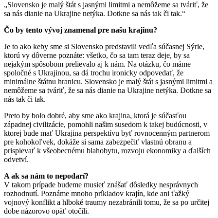
„Slovensko je malý štát s jasnými limitmi a nemôžeme sa tváriť, že
sa nás dianie na Ukrajine netýka. Dotkne sa nás tak či tak.“
Čo by tento vývoj znamenal pre našu krajinu?
Je to ako keby sme si Slovensko predstavili vedľa súčasnej Sýrie,
ktorú vy dôverne poznáte: všetko, čo sa tam teraz deje, by sa
nejakým spôsobom prelievalo aj k nám. Na otázku, čo máme
spoločné s Ukrajinou, sa dá trochu ironicky odpovedať, že
minimálne štátnu hranicu. Slovensko je malý štát s jasnými limitmi a
nemôžeme sa tváriť, že sa nás dianie na Ukrajine netýka. Dotkne sa
nás tak či tak.
Preto by bolo dobré, aby sme ako krajina, ktorá je súčasťou
západnej civilizácie, pomohli našim susedom k takej budúcnosti, v
ktorej bude mať Ukrajina perspektívu byť rovnocenným partnerom
pre kohokoľvek, dokáže si sama zabezpečiť vlastnú obranu a
prispievať k všeobecnému blahobytu, rozvoju ekonomiky a ďalších
odvetví.
A ak sa nám to nepodarí?
V takom prípade budeme musieť znášať dôsledky nesprávnych
rozhodnutí. Poznáme mnoho príkladov krajín, kde ani ťažký
vojnový konflikt a hlboké traumy nezabránili tomu, že sa po určitej
dobe názorovo opäť otočili.