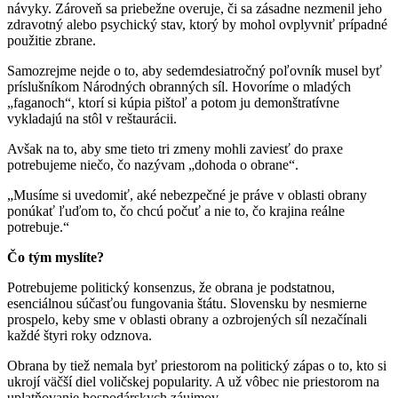
návyky. Zároveň sa priebežne overuje, či sa zásadne nezmenil jeho
zdravotný alebo psychický stav, ktorý by mohol ovplyvniť prípadné
použitie zbrane.
Samozrejme nejde o to, aby sedemdesiatročný poľovník musel byť
príslušníkom Národných obranných síl. Hovoríme o mladých
„faganoch“, ktorí si kúpia pištoľ a potom ju demonštratívne
vykladajú na stôl v reštaurácii.
Avšak na to, aby sme tieto tri zmeny mohli zaviesť do praxe
potrebujeme niečo, čo nazývam „dohoda o obrane“.
„Musíme si uvedomiť, aké nebezpečné je práve v oblasti obrany
ponúkať ľuďom to, čo chcú počuť a nie to, čo krajina reálne
potrebuje.“
Čo tým myslíte?
Potrebujeme politický konsenzus, že obrana je podstatnou,
esenciálnou súčasťou fungovania štátu. Slovensku by nesmierne
prospelo, keby sme v oblasti obrany a ozbrojených síl nezačínali
každé štyri roky odznova.
Obrana by tiež nemala byť priestorom na politický zápas o to, kto si
ukrojí väčší diel voličskej popularity. A už vôbec nie priestorom na
uplatňovanie hospodárskych záujmov.