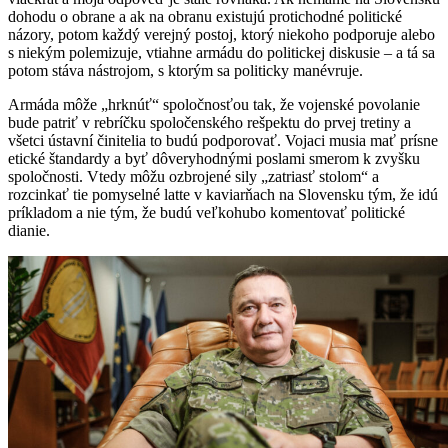
dohodu o obrane a ak na obranu existujú protichodné politické
názory, potom každý verejný postoj, ktorý niekoho podporuje alebo
s niekým polemizuje, vtiahne armádu do politickej diskusie – a tá sa
potom stáva nástrojom, s ktorým sa politicky manévruje.
Armáda môže „hrknúť“ spoločnosťou tak, že vojenské povolanie
bude patriť v rebríčku spoločenského rešpektu do prvej tretiny a
všetci ústavní činitelia to budú podporovať. Vojaci musia mať prísne
etické štandardy a byť dôveryhodnými poslami smerom k zvyšku
spoločnosti. Vtedy môžu ozbrojené sily „zatriasť stolom“ a
rozcinkať tie pomyselné latte v kaviarňach na Slovensku tým, že idú
príkladom a nie tým, že budú veľkohubo komentovať politické
dianie.