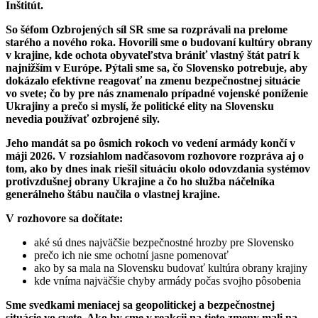
Inštitút.
So šéfom Ozbrojených síl SR sme sa rozprávali na prelome
starého a nového roka. Hovorili sme o budovaní kultúry obrany
v krajine, kde ochota obyvateľstva brániť vlastný štát patrí k
najnižším v Európe. Pýtali sme sa, čo Slovensko potrebuje, aby
dokázalo efektívne reagovať na zmenu bezpečnostnej situácie
vo svete; čo by pre nás znamenalo prípadné vojenské poníženie
Ukrajiny a prečo si myslí, že politické elity na Slovensku
nevedia používať ozbrojené sily.
Jeho mandát sa po ôsmich rokoch vo vedení armády končí v
máji 2026. V rozsiahlom nadčasovom rozhovore rozpráva aj o
tom, ako by dnes inak riešil situáciu okolo odovzdania systémov
protivzdušnej obrany Ukrajine a čo ho služba náčelníka
generálneho štábu naučila o vlastnej krajine.
V
rozhovore sa dočítate:
aké sú dnes najväčšie bezpečnostné hrozby pre Slovensko
prečo ich nie sme ochotní jasne pomenovať
ako by sa mala na Slovensku budovať kultúra obrany krajiny
kde vníma najväčšie chyby armády počas svojho pôsobenia
Sme svedkami meniacej sa geopolitickej a bezpečnostnej
situácie vo svete. Ako by sme v reakcii na tieto zmeny mali na