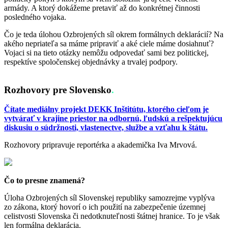
armády. A ktorý dokážeme pretaviť až do konkrétnej činnosti
posledného vojaka.
Čo je teda úlohou Ozbrojených síl okrem formálnych deklarácií? Na
akého nepriateľa sa máme pripraviť a aké ciele máme dosiahnuť?
Vojaci si na tieto otázky nemôžu odpovedať sami bez politickej,
respektíve spoločenskej objednávky a trvalej podpory.
Rozhovory pre Slovensko
.
Čítate mediálny projekt DEKK Inštitútu, ktorého cieľom je
vytvárať v krajine priestor na odbornú, ľudskú a rešpektujúcu
diskusiu o súdržnosti, vlastenectve, službe a vzťahu k štátu.
Rozhovory pripravuje reportérka a akademička Iva Mrvová.
Čo to presne znamená?
Úloha Ozbrojených síl Slovenskej republiky samozrejme vyplýva
zo zákona, ktorý hovorí o ich použití na zabezpečenie územnej
celistvosti Slovenska či nedotknuteľnosti štátnej hranice. To je však
len formálna deklarácia.