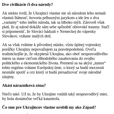
Dve civilizácie či dva národy?
Ak niekto tvrdí, že Ukrajinci vlastne nie sú národom lebo nemali
vlastnú štátnosť, hovoria príbuzným jazykom a ide len o dva
„varianty“ toho istého národa, tak sa hlboko mýli. Zároveň však
platí, že aj národ dokáže sám sebe spôsobiť obrovské traumy. Stačí
si pripomenúť, že Slováci hádzali v Nemeckej do vápenky
Slovákov, vrátane malých detí.
Ak sa však vrátime k pôvodnej otázke, víziu úplnej vojenskej
porážky Ukrajiny nepovažujem za pravdepodobnú. Oveľa
realistickejšie je, že okyptená Ukrajina, ako obeť nespravodlivého
mieru sa stane cieľom dlhodobého zasahovania do svojho
politického a ekonomického života. Premení sa na akýsi „tumor“
tohto regiónu vrátane Európskej únie, o ktorý sa budú mocnosti
neustále sporiť a cez ktorý si budú presadzovať svoje národné
záujmy.
Akási nárazníková zóna?
Niečo také. Už to, že by Ukrajine vnútili taký nespravodlivý mier,
by bola dostatočne veľká katastrofa.
Čo sme pre Ukrajincov vlastne urobili my ako Západ?