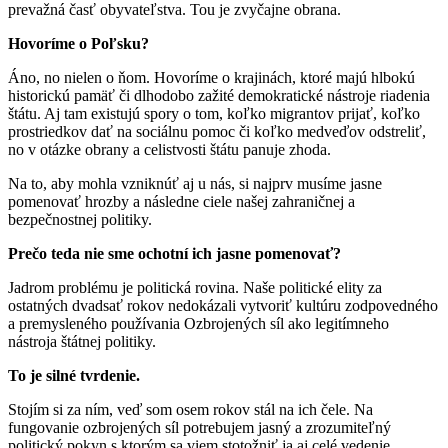
prevažná časť obyvateľstva. Tou je zvyčajne obrana.
Hovoríme o Poľsku?
Áno, no nielen o ňom. Hovoríme o krajinách, ktoré majú hlbokú
historickú pamäť či dlhodobo zažité demokratické nástroje riadenia
štátu. Aj tam existujú spory o tom, koľko migrantov prijať, koľko
prostriedkov dať na sociálnu pomoc či koľko medveďov odstreliť,
no v otázke obrany a celistvosti štátu panuje zhoda.
Na to, aby mohla vzniknúť aj u nás, si najprv musíme jasne
pomenovať hrozby a následne ciele našej zahraničnej a
bezpečnostnej politiky.
Prečo teda nie sme ochotní ich jasne pomenovať?
Jadrom problému je politická rovina. Naše politické elity za
ostatných dvadsať rokov nedokázali vytvoriť kultúru zodpovedného
a premysleného používania Ozbrojených síl ako legitímneho
nástroja štátnej politiky.
To je silné tvrdenie.
Stojím si za ním, veď som osem rokov stál na ich čele. Na
fungovanie ozbrojených síl potrebujem jasný a zrozumiteľný
politický pokyn s ktorým sa viem stotožniť ja aj celé vedenie