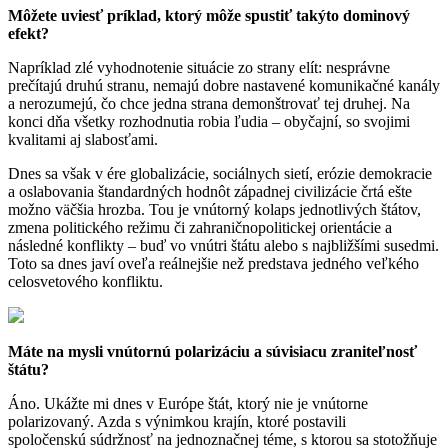
Môžete uviesť príklad, ktorý môže spustiť takýto dominový
efekt?
Napríklad zlé vyhodnotenie situácie zo strany elít: nesprávne
prečítajú druhú stranu, nemajú dobre nastavené komunikačné kanály
a nerozumejú, čo chce jedna strana demonštrovať tej druhej. Na
konci dňa všetky rozhodnutia robia ľudia – obyčajní, so svojimi
kvalitami aj slabosťami.
Dnes sa však v ére globalizácie, sociálnych sietí, erózie demokracie
a oslabovania štandardných hodnôt západnej civilizácie črtá ešte
možno väčšia hrozba. Tou je vnútorný kolaps jednotlivých štátov,
zmena politického režimu či zahraničnopolitickej orientácie a
následné konflikty – buď vo vnútri štátu alebo s najbližšími susedmi.
Toto sa dnes javí oveľa reálnejšie než predstava jedného veľkého
celosvetového konfliktu.
Máte na mysli vnútornú polarizáciu a súvisiacu zraniteľnosť
štátu?
Áno. Ukážte mi dnes v Európe štát, ktorý nie je vnútorne
polarizovaný. Azda s výnimkou krajín, ktoré postavili
spoločenskú súdržnosť na jednoznačnej téme, s ktorou sa stotožňuje