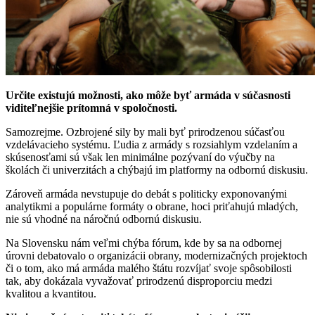
Určite existujú možnosti, ako môže byť armáda v súčasnosti
viditeľnejšie prítomná v spoločnosti.
Samozrejme. Ozbrojené sily by mali byť prirodzenou súčasťou
vzdelávacieho systému. Ľudia z armády s rozsiahlym vzdelaním a
skúsenosťami sú však len minimálne pozývaní do výučby na
školách či univerzitách a chýbajú im platformy na odbornú diskusiu.
Zároveň armáda nevstupuje do debát s politicky exponovanými
analytikmi a populárne formáty o obrane, hoci priťahujú mladých,
nie sú vhodné na náročnú odbornú diskusiu.
Na Slovensku nám veľmi chýba fórum, kde by sa na odbornej
úrovni debatovalo o organizácii obrany, modernizačných projektoch
či o tom, ako má armáda malého štátu rozvíjať svoje spôsobilosti
tak, aby dokázala vyvažovať prirodzenú disproporciu medzi
kvalitou a kvantitou.