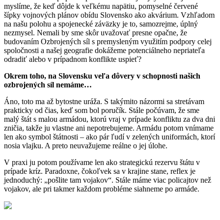
myslíme, že keď dôjde k veľkému napätiu, pomyselné červené
šípky vojnových plánov obídu Slovensko ako akvárium. Vzhľadom
na našu polohu a spojenecké záväzky je to, samozrejme, úplný
nezmysel. Nemali by sme skôr uvažovať presne opačne, že
budovaním Ozbrojených síl s premysleným využitím podpory celej
spoločnosti a našej geografie dokážeme potenciálneho nepriateľa
odradiť alebo v prípadnom konflikte uspieť?
Okrem toho, na Slovensku veľa dôvery v schopnosti našich
ozbrojených síl nemáme…
Áno, toto ma až bytostne uráža. S takýmito názormi sa stretávam
prakticky od čias, keď som bol poručík. Stále počúvam, že sme
malý štát s malou armádou, ktorú vraj v prípade konfliktu za dva dni
zničia, takže ju vlastne ani nepotrebujeme. Armádu potom vnímame
len ako symbol štátnosti – ako pár ľudí v zelených uniformách, ktorí
nosia vlajku. A preto neuvažujeme reálne o jej úlohe.
V praxi ju potom používame len ako strategickú rezervu štátu v
prípade kríz. Paradoxne, čokoľvek sa v krajine stane, reflex je
jednoduchý: „pošlite tam vojakov“. Stále máme viac policajtov než
vojakov, ale pri takmer každom probléme siahneme po armáde.