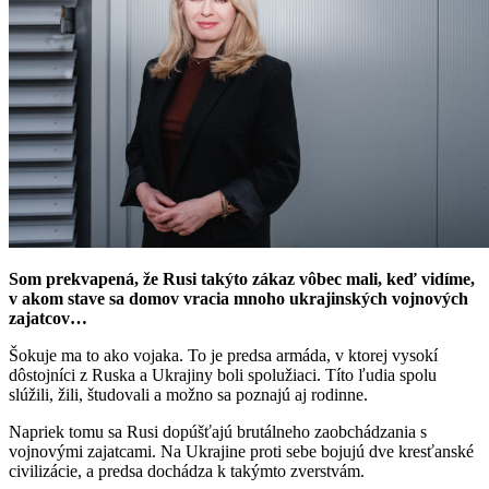
Som prekvapená, že Rusi takýto zákaz vôbec mali, keď vidíme,
v akom stave sa domov vracia mnoho ukrajinských vojnových
zajatcov…
Šokuje ma to ako vojaka. To je predsa armáda, v ktorej vysokí
dôstojníci z Ruska a Ukrajiny boli spolužiaci. Títo ľudia spolu
slúžili, žili, študovali a možno sa poznajú aj rodinne.
Napriek tomu sa Rusi dopúšťajú brutálneho zaobchádzania s
vojnovými zajatcami. Na Ukrajine proti sebe bojujú dve kresťanské
civilizácie, a predsa dochádza k takýmto zverstvám.