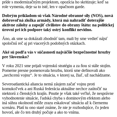
príde s modernizačným projektom, opozícia ho skritizuje; keď sa
role vymenia, deje sa to isté, len v opačnom garde.
Dobrým príkladom sú však Národné obranné sily (NOS), nová
dobrovoľná zložka armády, ktorá má nahradiť doterajšie
aktívne zálohy a zapojiť civilistov do obrany štátu: na politickej
úrovni pri ich podpore taký ostrý konflikt nevidno.
Áno, ak sme sa dokázali zhodnúť tam, mali by sme vedieť nájsť
spoločnú reč aj pri viacerých podobných otázkach.
Aké sú podľa vás v súčasnosti najväčšie bezpečnostné hrozby
pre Slovensko?
V roku 2021 sme prijali vojenskú stratégiu a za ňou si stále stojím.
Pomerne presne pomenovala hrozbu, ktorú sme definovali ako
„nechcenú vojnu“. Je to situácia, v ktorej sa, žiaľ, už nachádzame.
Severoatlantická aliancia nemá záujem začať vojnu proti
komukoľvek a ani Ruská federácia aktuálne nechce zaútočiť na
niektorú z členských krajín. Pnutie je však také veľké, že nesprávne
vyhodnotenie situácie, ľudská chyba s dominovým efektom alebo
iná súhra okolností môže zrazu eskalovať situáciu až k čiernemu
scenáru. Platí tu ono staré známe, že nie je rozhodujúce, čo jeden
hovorí, ale čo ten druhý počuje a ako to vníma.