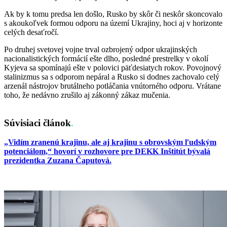
Ak by k tomu predsa len došlo, Rusko by skôr či neskôr skoncovalo
s akoukoľvek formou odporu na území Ukrajiny, hoci aj v horizonte
celých desaťročí.
Po druhej svetovej vojne trval ozbrojený odpor ukrajinských
nacionalistických formácií ešte dlho, posledné prestrelky v okolí
Kyjeva sa spomínajú ešte v polovici päťdesiatych rokov. Povojnový
stalinizmus sa s odporom nepáral a Rusko si dodnes zachovalo celý
arzenál nástrojov brutálneho potláčania vnútorného odporu. Vrátane
toho, že nedávno zrušilo aj zákonný zákaz mučenia.
Súvisiaci článok
.
„Vidím zranenú krajinu, ale aj krajinu s obrovským ľudským
potenciálom,“ hovorí v rozhovore pre DEKK Inštitút bývalá
prezidentka Zuzana Čaputová.