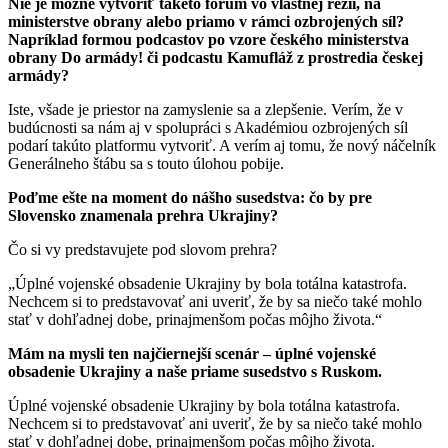
Nie je možné vytvoriť takéto fórum vo vlastnej réžii, na
ministerstve obrany alebo priamo v rámci ozbrojených síl?
Napríklad formou podcastov po vzore českého ministerstva
obrany Do armády! či podcastu Kamufláž z prostredia českej
armády?
Iste, všade je priestor na zamyslenie sa a zlepšenie. Verím, že v
budúcnosti sa nám aj v spolupráci s Akadémiou ozbrojených síl
podarí takúto platformu vytvoriť. A verím aj tomu, že nový náčelník
Generálneho štábu sa s touto úlohou pobije.
Poďme ešte na moment do nášho susedstva: čo by pre
Slovensko znamenala prehra Ukrajiny?
Čo si vy predstavujete pod slovom prehra?
„Úplné vojenské obsadenie Ukrajiny by bola totálna katastrofa.
Nechcem si to predstavovať ani uveriť, že by sa niečo také mohlo
stať v dohľadnej dobe, prinajmenšom počas môjho života.“
Mám na mysli ten najčiernejší scenár – úplné vojenské
obsadenie Ukrajiny a naše priame susedstvo s Ruskom.
Úplné vojenské obsadenie Ukrajiny by bola totálna katastrofa.
Nechcem si to predstavovať ani uveriť, že by sa niečo také mohlo
stať v dohľadnej dobe, prinajmenšom počas môjho života.