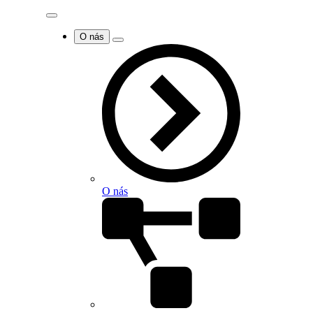
O nás
O nás