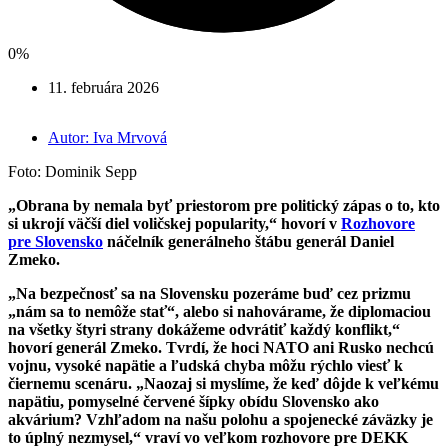
0%
11. februára 2026
Autor:
Iva Mrvová
Foto: Dominik Sepp
„Obrana by nemala byť priestorom pre politický zápas o to, kto
si ukrojí väčší diel voličskej popularity,“ hovorí v
Rozhovore
pre Slovensko
náčelník generálneho štábu generál Daniel
Zmeko.
„Na bezpečnosť sa na Slovensku pozeráme buď cez prizmu
„nám sa to nemôže stať“, alebo si nahovárame, že diplomaciou
na všetky štyri strany dokážeme odvrátiť každý konflikt,“
hovorí generál Zmeko. Tvrdí, že hoci NATO ani Rusko nechcú
vojnu, vysoké napätie a ľudská chyba môžu rýchlo viesť k
čiernemu scenáru. „Naozaj si myslíme, že keď dôjde k veľkému
napätiu, pomyselné červené šípky obídu Slovensko ako
akvárium? Vzhľadom na našu polohu a spojenecké záväzky je
to úplný nezmysel,“ vraví vo veľkom rozhovore pre DEKK