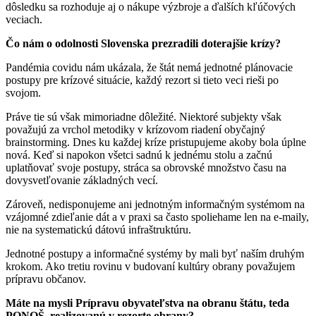
dôsledku sa rozhoduje aj o nákupe výzbroje a ďalších kľúčových
veciach.
Čo nám o odolnosti Slovenska prezradili doterajšie krízy?
Pandémia covidu nám ukázala, že štát nemá jednotné plánovacie
postupy pre krízové situácie, každý rezort si tieto veci rieši po
svojom.
Práve tie sú však mimoriadne dôležité. Niektoré subjekty však
považujú za vrchol metodiky v krízovom riadení obyčajný
brainstorming. Dnes ku každej kríze pristupujeme akoby bola úplne
nová. Keď si napokon všetci sadnú k jednému stolu a začnú
uplatňovať svoje postupy, stráca sa obrovské množstvo času na
dovysvetľovanie základných vecí.
Zároveň, nedisponujeme ani jednotným informačným systémom na
vzájomné zdieľanie dát a v praxi sa často spoliehame len na e-maily,
nie na systematickú dátovú infraštruktúru.
Jednotné postupy a informačné systémy by mali byť naším druhým
krokom. Ako tretiu rovinu v budovaní kultúry obrany považujem
prípravu občanov.
Máte na mysli Prípravu obyvateľstva na obranu štátu, teda
PONOŠ, realizovanú v rezorte obrany?