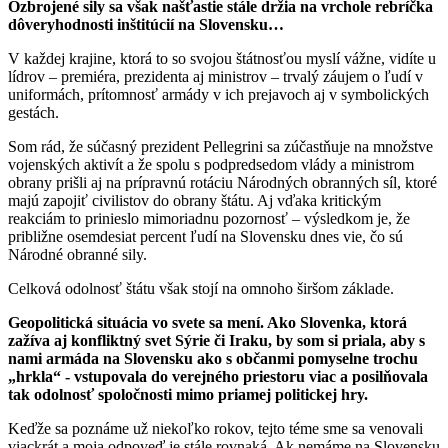
Ozbrojené sily sa však našťastie stále držia na vrchole rebríčka
dôveryhodnosti inštitúcií na Slovensku…
V každej krajine, ktorá to so svojou štátnosťou myslí vážne, vidíte u
lídrov – premiéra, prezidenta aj ministrov – trvalý záujem o ľudí v
uniformách, prítomnosť armády v ich prejavoch aj v symbolických
gestách.
Som rád, že súčasný prezident Pellegrini sa zúčastňuje na množstve
vojenských aktivít a že spolu s podpredsedom vlády a ministrom
obrany prišli aj na prípravnú rotáciu Národných obranných síl, ktoré
majú zapojiť civilistov do obrany štátu. Aj vďaka kritickým
reakciám to prinieslo mimoriadnu pozornosť – výsledkom je, že
približne osemdesiat percent ľudí na Slovensku dnes vie, čo sú
Národné obranné sily.
Celková odolnosť štátu však stojí na omnoho širšom základe.
Geopolitická situácia vo svete sa mení. Ako Slovenka, ktorá
zažíva aj konfliktný svet Sýrie či Iraku, by som si priala, aby s
nami armáda na Slovensku ako s občanmi pomyselne trochu
„hrkla“ - vstupovala do verejného priestoru viac a posilňovala
tak odolnosť spoločnosti mimo priamej politickej hry.
Keďže sa poznáme už niekoľko rokov, tejto téme sme sa venovali
viackrát a moja odpoveď je stále rovnaká. Ak nemáme na Slovensku