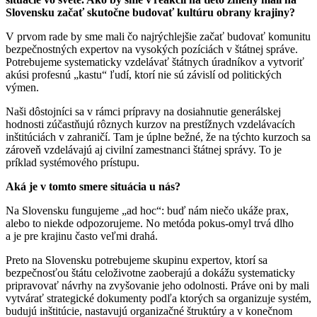
Slovensku začať skutočne budovať kultúru obrany krajiny?
V prvom rade by sme mali čo najrýchlejšie začať budovať komunitu
bezpečnostných expertov na vysokých pozíciách v štátnej správe.
Potrebujeme systematicky vzdelávať štátnych úradníkov a vytvoriť
akúsi profesnú „kastu“ ľudí, ktorí nie sú závislí od politických
výmen.
Naši dôstojníci sa v rámci prípravy na dosiahnutie generálskej
hodnosti zúčastňujú rôznych kurzov na prestížnych vzdelávacích
inštitúciách v zahraničí. Tam je úplne bežné, že na týchto kurzoch sa
zároveň vzdelávajú aj civilní zamestnanci štátnej správy. To je
príklad systémového prístupu.
Aká je v tomto smere situácia u nás?
Na Slovensku fungujeme „ad hoc“: buď nám niečo ukáže prax,
alebo to niekde odpozorujeme. No metóda pokus-omyl trvá dlho
a je pre krajinu často veľmi drahá.
Preto na Slovensku potrebujeme skupinu expertov, ktorí sa
bezpečnosťou štátu celoživotne zaoberajú a dokážu systematicky
pripravovať návrhy na zvyšovanie jeho odolnosti. Práve oni by mali
vytvárať strategické dokumenty podľa ktorých sa organizuje systém,
budujú inštitúcie, nastavujú organizačné štruktúry a v konečnom