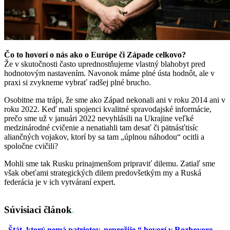
Čo to hovorí o nás ako o Európe či Západe celkovo?
Že v skutočnosti často uprednostňujeme vlastný blahobyt pred
hodnotovým nastavením. Navonok máme plné ústa hodnôt, ale v
praxi si zvykneme vybrať radšej plné brucho.
Osobitne ma trápi, že sme ako Západ nekonali ani v roku 2014 ani v
roku 2022. Keď mali spojenci kvalitné spravodajské informácie,
prečo sme už v januári 2022 nevyhlásili na Ukrajine veľké
medzinárodné cvičenie a nenatiahli tam desať či pätnásťtisíc
aliančných vojakov, ktorí by sa tam „úplnou náhodou“ ocitli a
spoločne cvičili?
Mohli sme tak Rusku prinajmenšom pripraviť dilemu. Zatiaľ sme
však obeťami strategických dilem predovšetkým my a Ruská
federácia je v ich vytváraní expert.
Súvisiaci článok
.
„Štát, ktorý nemá patriotov, neprežije,“ hovorí v Rozhovore